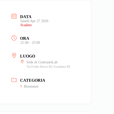
laimer
DATA
lunedì Apr 27 2026
Scaduto
ORA
21:00 - 23:00
LUOGO
Sede di ContrastoLab
Via Evidio Beucci 84, Scandiano RE
CATEGORIA
Risonanze