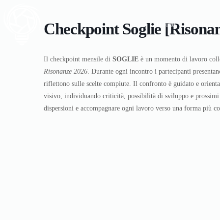
Checkpoint Soglie [Risonan
Home
Manifesto
Il checkpoint mensile di
SOGLIE
è un momento di lavoro collet
Risonanze 2026
. Durante ogni incontro i partecipanti presenta
riflettono sulle scelte compiute. Il confronto è guidato e orient
visivo, individuando criticità, possibilità di sviluppo e prossim
dispersioni e accompagnare ogni lavoro verso una forma più cons