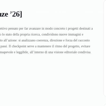
ze ’26]
Collettivo
Calendario
Attività
Contatti
Disc
tivo pensato per far avanzare in modo concreto i progetti destinati a
no lo stato della propria ricerca, condividono nuove immagini e
ato all’azione: si analizzano coerenza, direzione e forza del racconto
i passi. Il checkpoint serve a mantenere il ritmo del progetto, evitare
apevole e leggibile, all’interno di una visione editoriale condivisa.