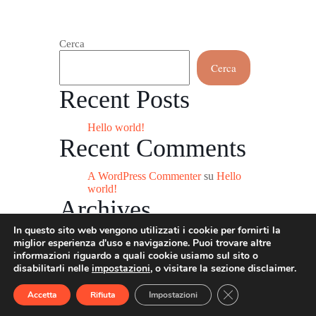
Cerca
Cerca
Recent Posts
Hello world!
Recent Comments
A WordPress Commenter
su
Hello
world!
Archives
In questo sito web vengono utilizzati i cookie per fornirti la
Luglio 2022
miglior esperienza d'uso e navigazione. Puoi trovare altre
Categories
informazioni riguardo a quali cookie usiamo sul sito o
disabilitarli nelle
impostazioni
, o visitare la sezione disclaimer.
Uncategorized
Close GDPR Cookie
Accetta
Rifiuta
Impostazioni
© 2026 - ContrastoLab | CF
91175880359