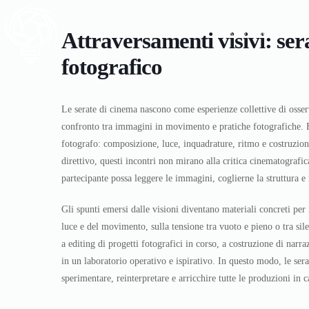
Attraversamenti visivi: se
Home
Manifesto
fotografico
Le serate di cinema nascono come esperienze collettive di osser
confronto tra immagini in movimento e pratiche fotografiche. 
fotografo: composizione, luce, inquadrature, ritmo e costruzione
direttivo, questi incontri non mirano alla critica cinematografi
partecipante possa leggere le immagini, coglierne la struttura e r
Gli spunti emersi dalle visioni diventano materiali concreti per 
luce e del movimento, sulla tensione tra vuoto e pieno o tra sil
a editing di progetti fotografici in corso, a costruzione di narr
in un laboratorio operativo e ispirativo. In questo modo, le sera
sperimentare, reinterpretare e arricchire tutte le produzioni in 