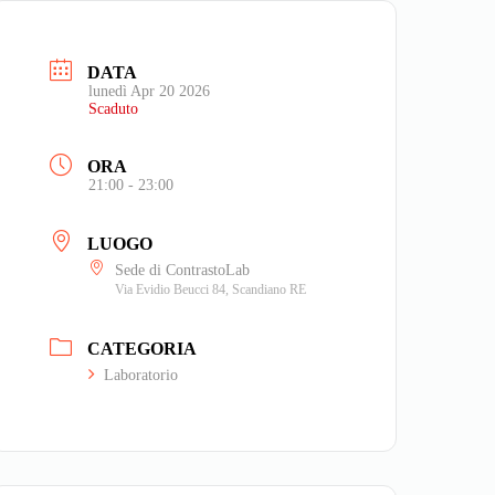
laimer
DATA
lunedì Apr 20 2026
Scaduto
ORA
21:00 - 23:00
LUOGO
Sede di ContrastoLab
Via Evidio Beucci 84, Scandiano RE
CATEGORIA
Laboratorio