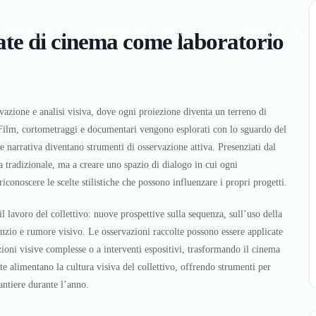
rate di cinema come laboratorio
Collettivo
Calendario
Attività
Contatti
Disc
vazione e analisi visiva, dove ogni proiezione diventa un terreno di
Film, cortometraggi e documentari vengono esplorati con lo sguardo del
 narrativa diventano strumenti di osservazione attiva. Presenziati dal
ca tradizionale, ma a creare uno spazio di dialogo in cui ogni
iconoscere le scelte stilistiche che possono influenzare i propri progetti.
il lavoro del collettivo: nuove prospettive sulla sequenza, sull’uso della
enzio e rumore visivo. Le osservazioni raccolte possono essere applicate
azioni visive complesse o a interventi espositivi, trasformando il cinema
te alimentano la cultura visiva del collettivo, offrendo strumenti per
cantiere durante l’anno.